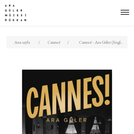
Ana sayfa
/
Cannes!
/
Cannes! - Ara Güler (English)