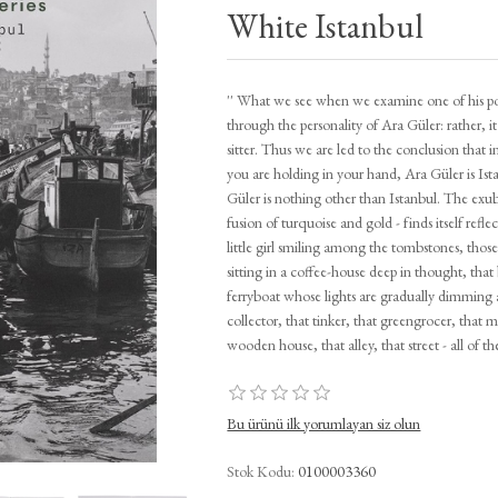
White Istanbul
'' What we see when we examine one of his portr
through the personality of Ara Güler: rather, it
sitter. Thus we are led to the conclusion that 
you are holding in your hand, Ara Güler is Ista
Güler is nothing other than Istanbul. The exube
fusion of turquoise and gold - finds itself reflec
little girl smiling among the tombstones, thos
sitting in a coffee-house deep in thought, that 
ferryboat whose lights are gradually dimming as
collector, that tinker, that greengrocer, that m
wooden house, that alley, that street - all of t
Bu ürünü ilk yorumlayan siz olun
Stok Kodu:
0100003360