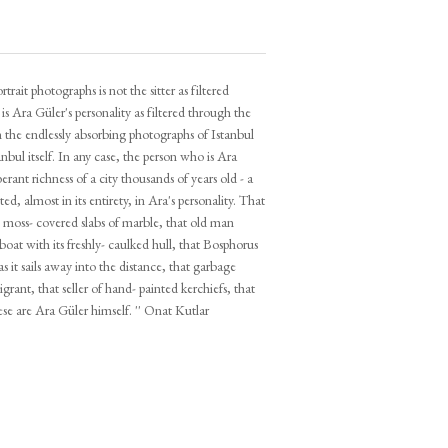
ait photographs is not the sitter as filtered
 is Ara Güler's personality as filtered through the
in the endlessly absorbing photographs of Istanbul
nbul itself. In any case, the person who is Ara
rant richness of a city thousands of years old - a
ted, almost in its entirety, in Ara's personality. That
e moss- covered slabs of marble, that old man
boat with its freshly- caulked hull, that Bosphorus
 it sails away into the distance, that garbage
igrant, that seller of hand- painted kerchiefs, that
hese are Ara Güler himself. '' Onat Kutlar