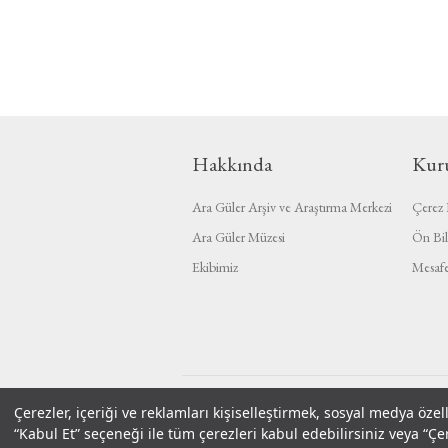
Hakkında
Kur
Ara Güler Arşiv ve Araştırma Merkezi
Çerez P
Ara Güler Müzesi
Ön Bil
Ekibimiz
Mesafe
Çerezler, içeriği ve reklamları kişiselleştirmek, sosyal medya özel
Powered by
nopCommerce
“Kabul Et” seçeneği ile tüm çerezleri kabul edebilirsiniz veya “Çer