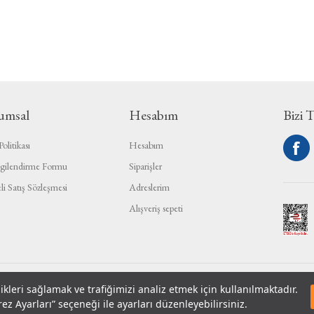
umsal
Hesabım
Bizi 
olitikası
Hesabım
gilendirme Formu
Siparişler
li Satış Sözleşmesi
Adreslerim
Alışveriş sepeti
likleri sağlamak ve trafiğimizi analiz etmek için kullanılmaktadır.
Telif hakk
ez Ayarları” seçeneği ile ayarları düzenleyebilirsiniz.