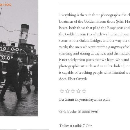
Everything is there in these photographs: the c
boatmen of the Golden Horn; those Şehir Hat
heart- both those that plied the Bosphorus an
the Golden Horn (to which we hurried down f
scene on the Galata Bridge, and the way the s
yards; the men who put out the gangways for b
standing and staring at the sea; and the matelo
is not solely from poets that we learn who and 
photographic art such as Ara Güler. lndeed, n
is capable of teaching people what Istanbul was
does. İlber Ortaylı
Bu ürünü ilk yorumlayan siz olun
Stok Kodu:
0100003990
Teslimat tarihi:
7 Gün