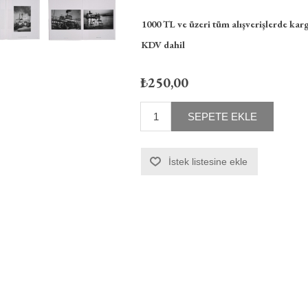
1000 TL ve üzeri tüm alışverişlerde karg
KDV dahil
₺250,00
SEPETE EKLE
İstek listesine ekle