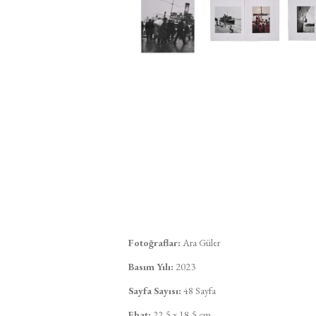
Fotoğraflar:
Ara Güler
Basım Yılı:
2023
Sayfa Sayısı:
48 Sayfa
Ebat:
22,5 x 18,5 cm