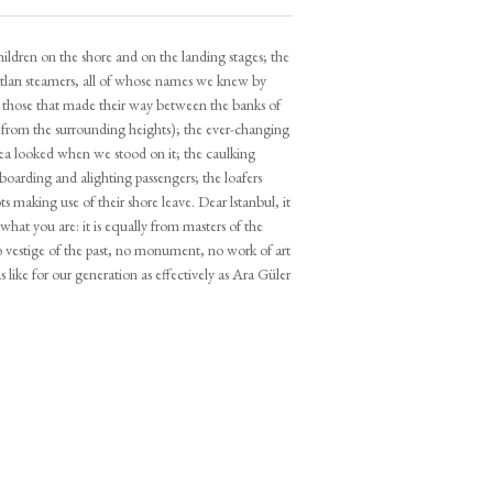
hildren on the shore and on the landing stages; the
ları steamers, all of whose names we knew by
d those that made their way between the banks of
rom the surrounding heights); the ever-changing
ea looked when we stood on it; the caulking
oarding and alighting passengers; the loafers
ts making use of their shore leave. Dear lstanbul, it
what you are: it is equally from masters of the
o vestige of the past, no monument, no work of art
 like for our generation as effectively as Ara Güler