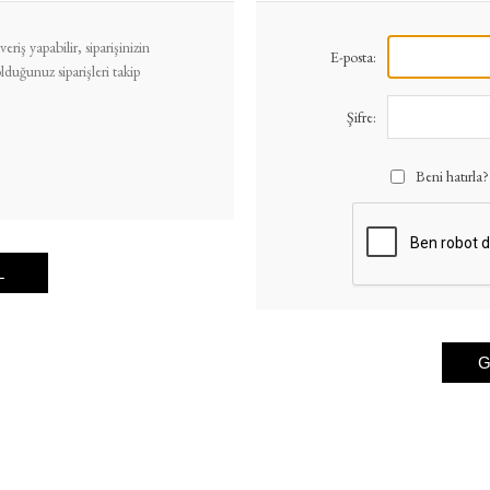
eriş yapabilir, siparişinizin
E-posta:
uğunuz siparişleri takip
Şifre:
Beni hatırla?
L
G