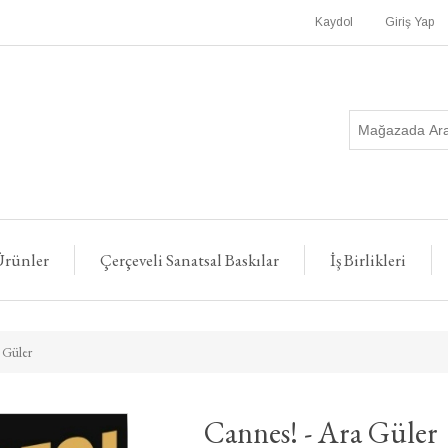
Kaydol
Giriş Yap
rünler
Çerçeveli Sanatsal Baskılar
İş Birlikleri
 Güler
Cannes! - Ara Güler