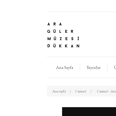
Ana Sayfa
Yayınlar
Ü
Ana sayfa
/
Cannes!
/
Cannes! - Ara