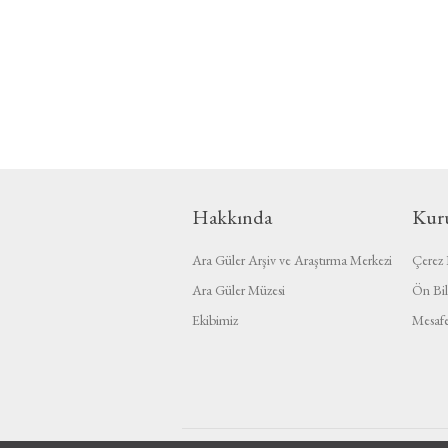
Hakkında
Kur
Ara Güler Arşiv ve Araştırma Merkezi
Çerez P
Ara Güler Müzesi
Ön Bil
Ekibimiz
Mesafe