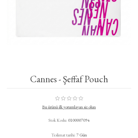
Cannes - Şeffaf Pouch
Bu ürünü ilk yorumlayan siz olun
Stok Kodu:
0100007094
Teslimat tarihi:
7 Gün