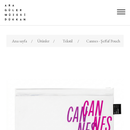
Ana sayfa
/
Ürünler
/
Tekstil
/
Cannes - Şeffaf Pouch