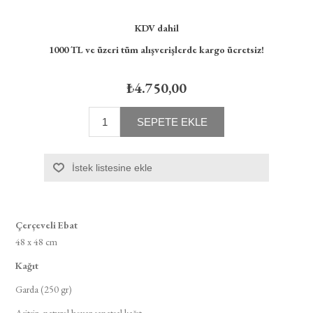
KDV dahil
1000 TL ve üzeri tüm alışverişlerde kargo ücretsiz!
₺4.750,00
SEPETE EKLE
İstek listesine ekle
Çerçeveli Ebat​
48 x 48 cm​
Kağıt​
Garda (250 gr)​