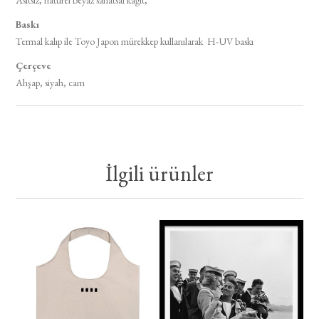
Asitsiz, naturel beyaz sanatsal kağıt,
Baskı​
Termal kalıp ile Toyo Japon mürekkep kullanılarak H-UV baskı​
Çerçeve​
Ahşap, siyah, cam​
İlgili ürünler