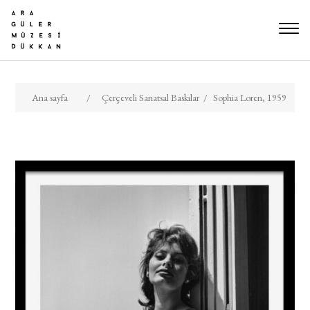
Ana sayfa
/
Çerçeveli Sanatsal Baskılar
/
Sophia Loren, 1959