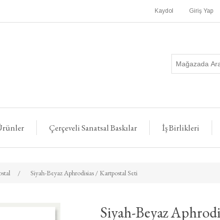
Kaydol
Giriş Yap
rünler
Çerçeveli Sanatsal Baskılar
İş Birlikleri
stal
/
Siyah-Beyaz Aphrodisias / Kartpostal Seti
Siyah-Beyaz Aphrodis