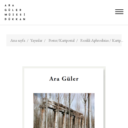
Ana sayfa
/
Yayınlar
/
Poster/Kartpostal
/
Renkli Aphrodisias / Kartpostal Seti