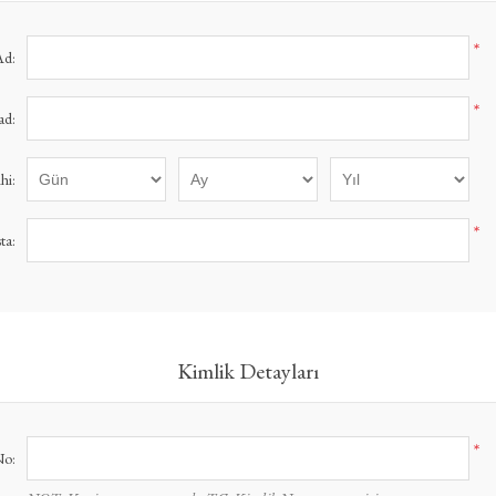
*
Ad:
*
ad:
hi:
*
ta:
Kimlik Detayları
*
No: