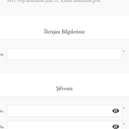
NOT: Vergi numarasını yada T.C. Kimlik Numarasını girin
İletişim Bilgileriniz
*
on:
Şifreniz
*
fre:
*
la: