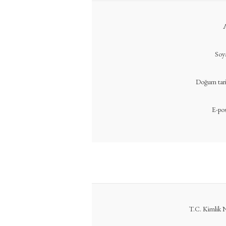
Soy
Doğum tari
E-pos
T.C. Kimlik 