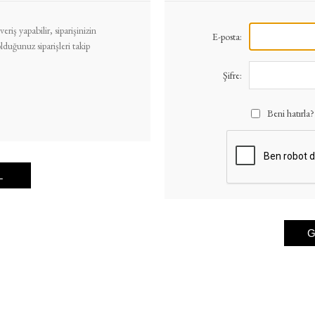
eriş yapabilir, siparişinizin
E-posta:
uğunuz siparişleri takip
Şifre:
Beni hatırla?
L
G