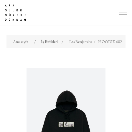
Ana sayfa
/
İş Birlikleri
/
Les Benjamins
/
HOODIE 602