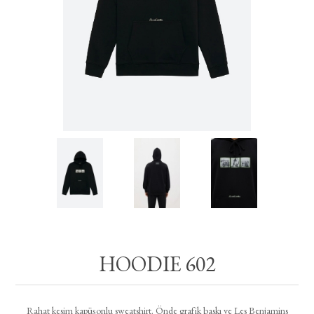
HOODIE 602
Rahat kesim kapüşonlu sweatshirt. Önde grafik baskı ve Les Benjamins