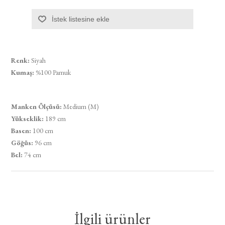
İstek listesine ekle
Renk:
Siyah
Kumaş:
%100 Pamuk
Manken Ölçüsü:
Medium (M)
Yükseklik:
189 cm
Basen:
100 cm
Göğüs:
96 cm
Bel:
74 cm
İlgili ürünler