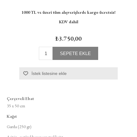
1000 TL ve üzeri tüm alışverişlerde kargo ücretsiz!
KDV dahil
₺3.750,00
SEPETE EKLE
İstek listesine ekle
Çerçeveli Ebat​
35 x 50 cm​
Kağıt​
Garda (250 gr)