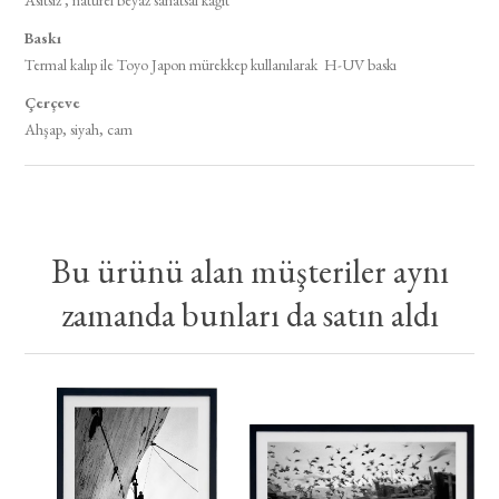
Asitsiz , natürel beyaz sanatsal kağıt
Baskı​
Termal kalıp ile Toyo Japon mürekkep kullanılarak H-UV baskı​
Çerçeve​
Ahşap, siyah, cam​
Bu ürünü alan müşteriler aynı
zamanda bunları da satın aldı